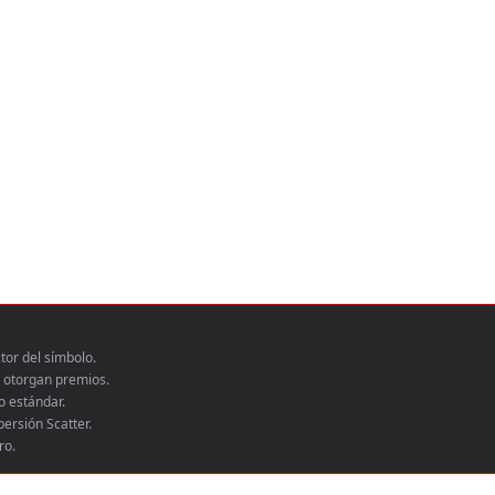
que deseas apostar por giro.
se alineen los símbolos.
ivas para ganar premios.
ltiplicar tus ganancias.
tor del símbolo.
s otorgan premios.
o estándar.
persión Scatter.
ro.