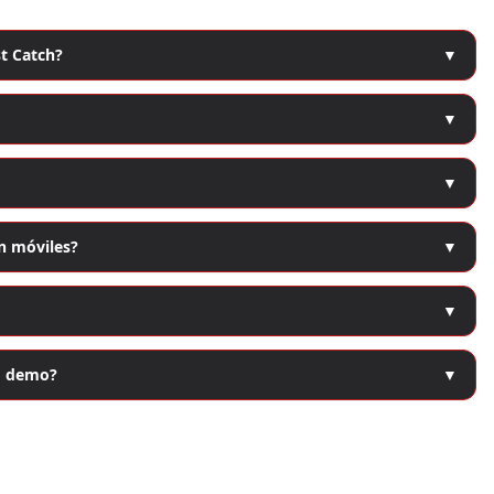
st Catch?
▼
▼
▼
on móviles?
▼
▼
do demo?
▼