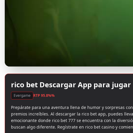
▶
rico bet Descargar App para jugar 
Evergame
RTP 95.8%%
Prepárate para una aventura llena de humor y sorpresas con U
premios increíbles. Al descargar la rico bet app, puedes lleva
emocionante donde rico bet 777 se encuentra con la diversió
buscan algo diferente. Regístrate en rico bet casino y comi