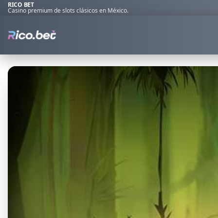
RICO BET
Casino premium de slots clásicos en México.