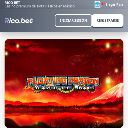
RICO BET
🌐
🚩
Elegir País
Casino premium de slots clásicos en México.
INICIAR SESIÓN
REGISTRARSE