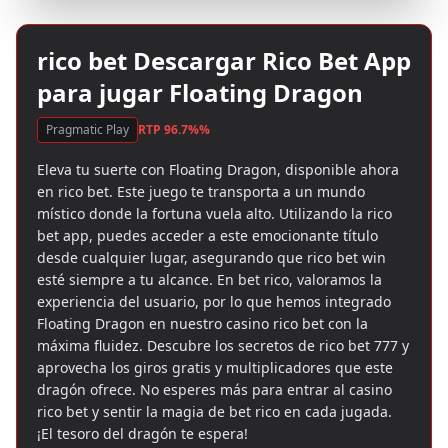
▶
rico bet Descargar Rico Bet App
para jugar Floating Dragon
Pragmatic Play
RTP 96.7%%
Eleva tu suerte con Floating Dragon, disponible ahora
en rico bet. Este juego te transporta a un mundo
místico donde la fortuna vuela alto. Utilizando la rico
bet app, puedes acceder a este emocionante título
desde cualquier lugar, asegurando que rico bet win
esté siempre a tu alcance. En bet rico, valoramos la
experiencia del usuario, por lo que hemos integrado
Floating Dragon en nuestro casino rico bet con la
máxima fluidez. Descubre los secretos de rico bet 777 y
aprovecha los giros gratis y multiplicadores que este
dragón ofrece. No esperes más para entrar al casino
rico bet y sentir la magia de bet rico en cada jugada.
¡El tesoro del dragón te espera!