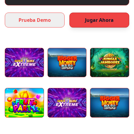
Prueba Demo
Jugar Ahora
Otros Juegos Recomendados
Gold Blitz Extreme
Bigger Money Bass
Jungle Jamboree
Fruit Party
Gold Blitz Extreme
Bigger Money Bass