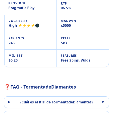
PROVIDER
RTP
Pragmatic Play
96.5%
VOLATILITY
MAX WIN
High ⚡⚡⚡⚡🌑
x5000
PAYLINES
REELS
243
5x3
MIN BET
FEATURES
$0.20
Free Spins, Wilds
❓
FAQ - TormentadeDiamantes
¿Cuál es el RTP de TormentadeDiamantes?
▼