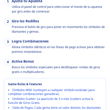
Ajusta tu Apuesta
1
Utiliza el panel de control para seleccionar el monto de tu apuesta
por giro antes de comenzar.
Gira los Rodillos
2
Presiona el botón de giro para poner en movimiento los símbolos de
diamantes y gemas.
Logra Combinaciones
3
Alinea símbolos idénticos en las líneas de pago activas para obtener
premios instantáneos.
Activa Bonus
4
Busca los símbolos especiales para desbloquear rondas de giros
gratis o multiplicadores.
Game Rules & Features
Símbolos Wild: Sustituyen a cualquier símbolo estándar para
completar combinaciones ganadoras.
Símbolos Scatter: La aparición de 3 o más Scatters activa la
función de Giros Gratis.
Tabla de Pagos: Cada gema tiene un valor distinto; los diamantes