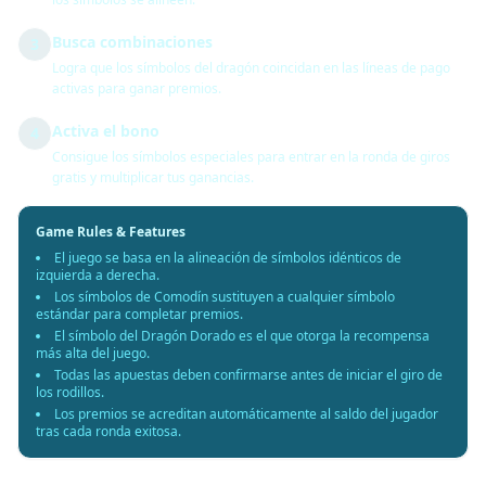
Busca combinaciones
3
Logra que los símbolos del dragón coincidan en las líneas de pago
activas para ganar premios.
Activa el bono
4
Consigue los símbolos especiales para entrar en la ronda de giros
gratis y multiplicar tus ganancias.
Game Rules & Features
El juego se basa en la alineación de símbolos idénticos de
izquierda a derecha.
Los símbolos de Comodín sustituyen a cualquier símbolo
estándar para completar premios.
El símbolo del Dragón Dorado es el que otorga la recompensa
más alta del juego.
Todas las apuestas deben confirmarse antes de iniciar el giro de
los rodillos.
Los premios se acreditan automáticamente al saldo del jugador
tras cada ronda exitosa.