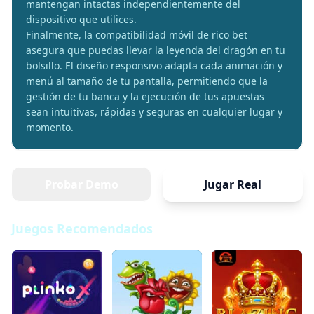
mantengan intactas independientemente del
dispositivo que utilices.
Finalmente, la compatibilidad móvil de rico bet
asegura que puedas llevar la leyenda del dragón en tu
bolsillo. El diseño responsivo adapta cada animación y
menú al tamaño de tu pantalla, permitiendo que la
gestión de tu banca y la ejecución de tus apuestas
sean intuitivas, rápidas y seguras en cualquier lugar y
momento.
Probar Demo
Jugar Real
Juegos Recomendados