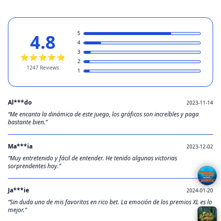
5
4.8
4
3
⭐⭐⭐⭐⭐
2
1247 Reviews
1
Al***do
2023-11-14
“Me encanta la dinámica de este juego, los gráficos son increíbles y paga
bastante bien.”
Ma***ia
2023-12-02
“Muy entretenido y fácil de entender. He tenido algunas victorias
sorprendentes hoy.”
Ja***ie
2024-01-20
“Sin duda uno de mis favoritos en rico bet. La emoción de los premios XL es lo
mejor.”