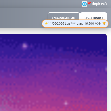
🌐
🚩
Elegir País
INICIAR SESIÓN
REGISTRARSE