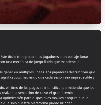
Este título transporta a los jugadores a un paisaje lunar
con una mecánica de juego fluida que mantiene la
de ganar en múltiples líneas. Los jugadores descubrirán que
s significativos, haciendo que cada sesión sea impredecible y
o, el ritmo de los pagos se intensifica, permitiendo que los
s realzan la sensación de cazar el gran premio.
 La optimización para dispositivos móviles asegura que la
za que solo nuestra plataforma puede brindar.