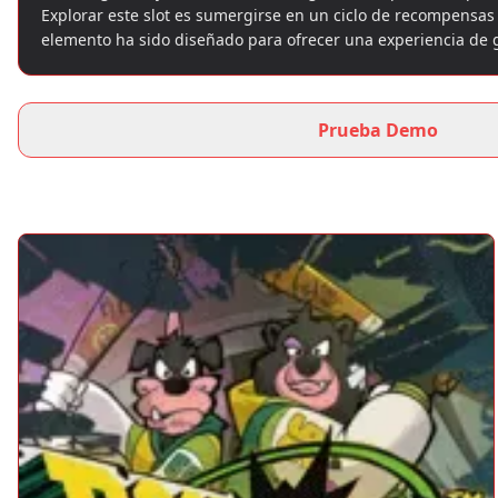
Explorar este slot es sumergirse en un ciclo de recompensas
elemento ha sido diseñado para ofrecer una experiencia de g
Prueba Demo
Juegos Recomendados