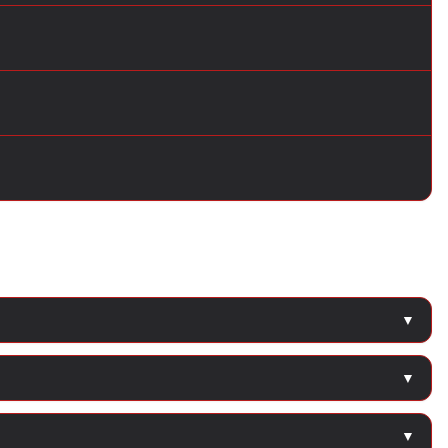
▼
▼
▼